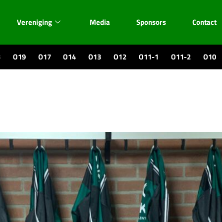
Vereniging
Media
Sponsors
Contact
3
O19
O17
O14
O13
O12
O11-1
O11-2
O10