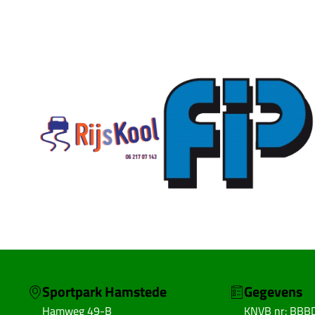
Sportpark Hamstede
Gegevens
Hamweg 49-B
KNVB nr: BBB