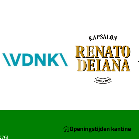
Openingstijden kantine
D76I