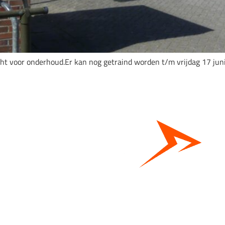
cht voor onderhoud.Er kan nog getraind worden t/m vrijdag 17 juni
Bestel hier je eigen sportgear!
SKOR webshop