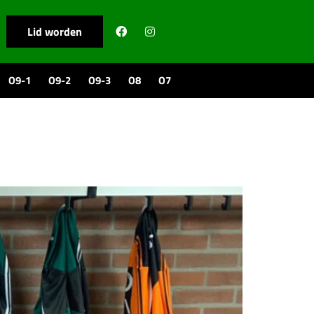
Lid worden
O9-1
O9-2
O9-3
O8
O7