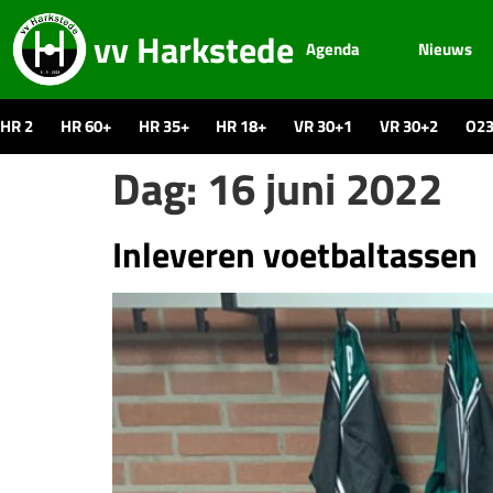
vv Harkstede
Agenda
Nieuws
HR 2
HR 60+
HR 35+
HR 18+
VR 30+1
VR 30+2
O2
Dag:
16 juni 2022
Inleveren voetbaltassen