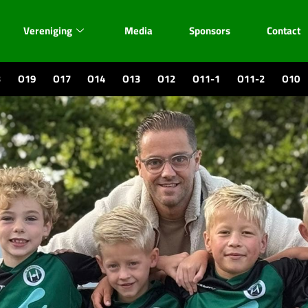
Vereniging
Media
Sponsors
Contact
3
O19
O17
O14
O13
O12
O11-1
O11-2
O10