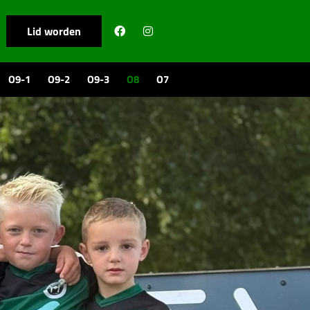
Lid worden
O9-1
O9-2
O9-3
O8
O7