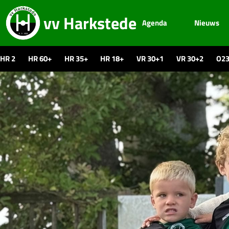
vv Harkstede
Agenda
Nieuws
HR 2
HR 60+
HR 35+
HR 18+
VR 30+1
VR 30+2
O2