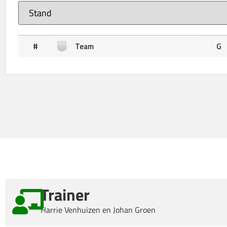
#
Team
G
Trainer
Harrie Venhuizen en Johan Groen