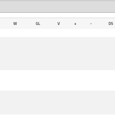
W
GL
V
+
-
DS