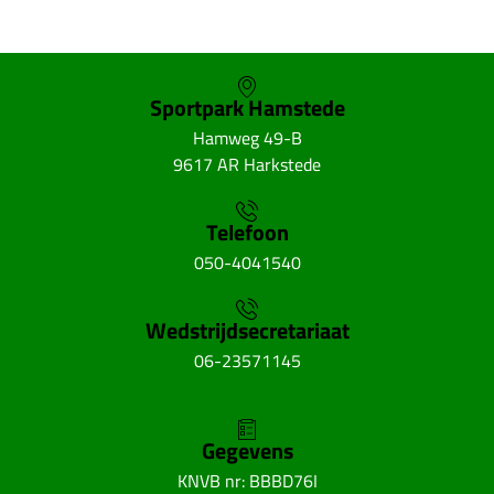
Sportpark Hamstede
Hamweg 49-B
9617 AR Harkstede
Telefoon
050-4041540
Wedstrijdsecretariaat
06-23571145
Gegevens
KNVB nr: BBBD76I