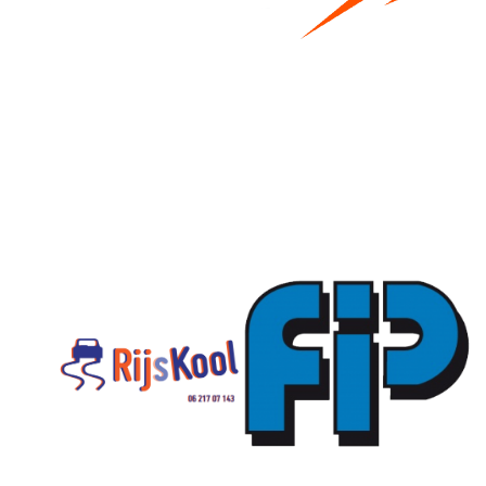
Bestel hier je eigen sportgear!
SKOR webshop