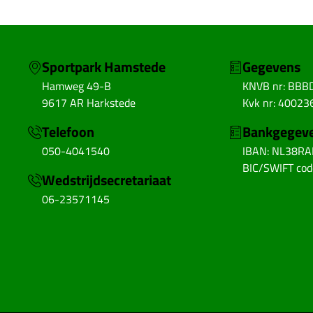
Sportpark Hamstede
Gegevens
Hamweg 49-B
KNVB nr: BBB
9617 AR Harkstede
Kvk nr: 40023
Telefoon
Bankgegev
050-4041540
IBAN: NL38R
BIC/SWIFT co
Wedstrijdsecretariaat
06-23571145