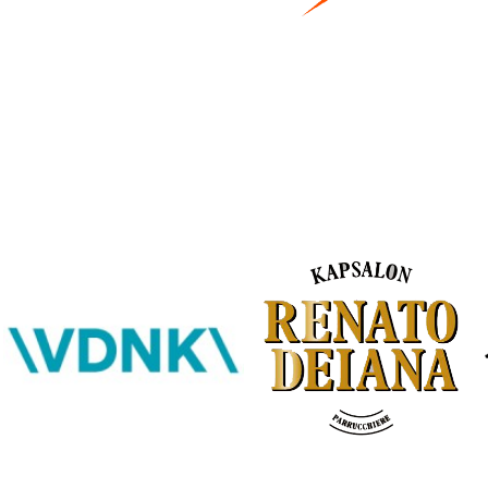
Bestel hier je eigen sportgear!
SKOR webshop