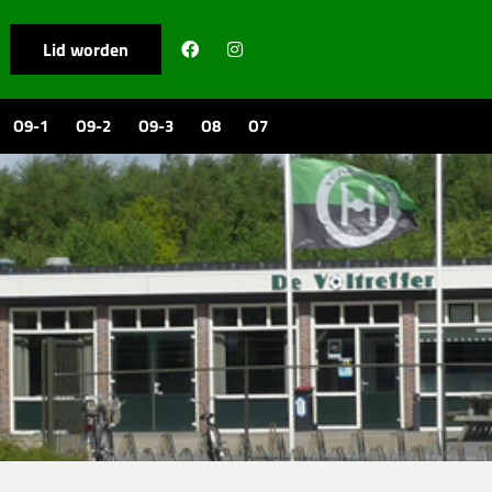
Lid worden
O9-1
O9-2
O9-3
O8
O7