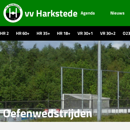
vv Harkstede
Agenda
Nieuws
HR 2
HR 60+
HR 35+
HR 18+
VR 30+1
VR 30+2
O2
Oefenwedstrijden