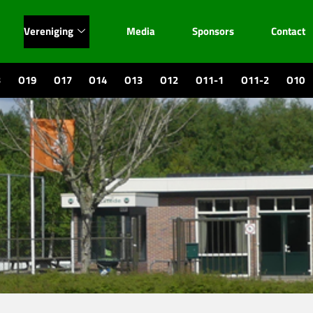
Vereniging
Media
Sponsors
Contact
3
O19
O17
O14
O13
O12
O11-1
O11-2
O10