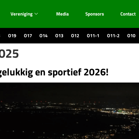
Vereniging
Media
Sponsors
Contact
3
O19
O17
O14
O13
O12
O11-1
O11-2
O10
2025
gelukkig en sportief 2026!