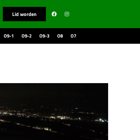
Lid worden
O9-1
O9-2
O9-3
O8
O7