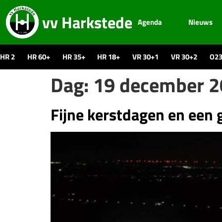
vv Harkstede
Agenda
Nieuws
HR 2
HR 60+
HR 35+
HR 18+
VR 30+1
VR 30+2
O2
Dag:
19 december 
Fijne kerstdagen en een 