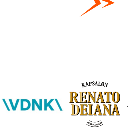
Bestel hier je eigen sportgear!
SKOR webshop