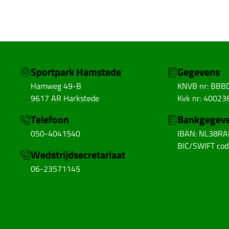
Sportpark Hamstede
Gegevens
Hamweg 49-B
KNVB nr: BBB
9617 AR Harkstede
Kvk nr: 40023
Telefoon
Bankgegev
050-4041540
IBAN: NL38R
BIC/SWIFT co
Wedstrijdsecretariaat
06-23571145