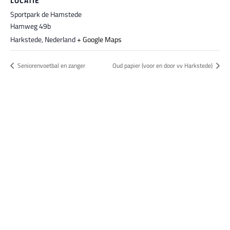
LOCATIE
Sportpark de Hamstede
Hamweg 49b
Harkstede
,
Nederland
+ Google Maps
Seniorenvoetbal en zanger
Oud papier (voor en door vv Harkstede)
Bestel hier je eigen sportgear!
SKOR webshop