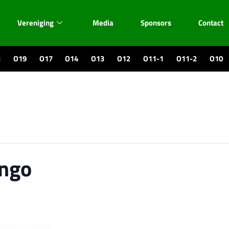
Vereniging
Media
Sponsors
Contact
3
O19
O17
O14
O13
O12
O11-1
O11-2
O10
ingo