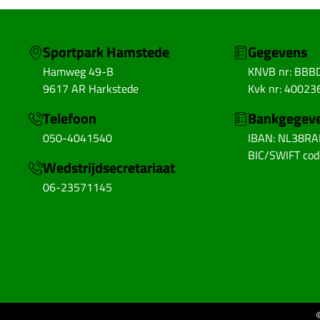
Sportpark Hamstede
Gegevens
Hamweg 49-B
KNVB nr: BBB
9617 AR Harkstede
Kvk nr: 40023
Telefoon
Bankgegev
050-4041540
IBAN: NL38R
BIC/SWIFT co
Wedstrijdsecretariaat
06-23571145