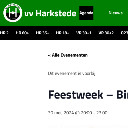
vv Harkstede
Agenda
Nieuws
HR 2
HR 60+
HR 35+
HR 18+
VR 30+1
VR 30+2
O2
« Alle Evenementen
Dit evenement is voorbij.
Feestweek – B
30 mei, 2024 @ 20:00
-
23:00