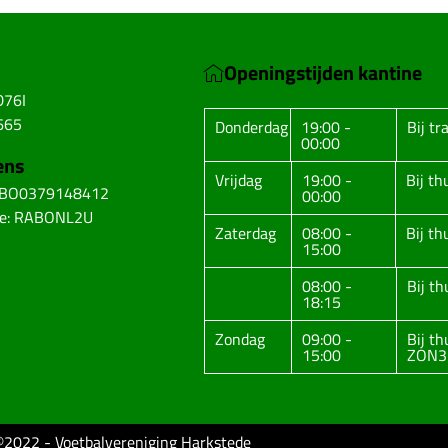
Openingstijden kantine
D76I
665
Donderdag
19:00 -
Bij tr
00:00
ens
Vrijdag
19:00 -
Bij t
ABO0379148412
00:00
de: RABONL2U
Zaterdag
08:00 -
Bij t
15:00
08:00 -
Bij t
18:15
Zondag
09:00 -
Bij t
15:00
ZON3
©2022 - Voetbalvereniging Harkstede