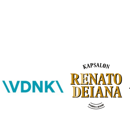
Bestel hier je eigen sportgear!
SKOR webshop