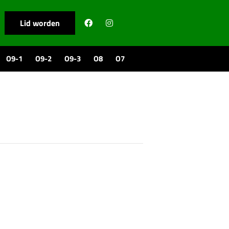
Lid worden
O9-1
O9-2
O9-3
O8
O7