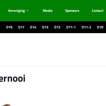
Vereniging
Media
Sponsors
Contact
3
O19
O17
O14
O13
O12
O11-1
O11-2
O10
ernooi