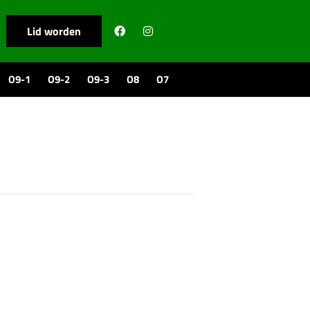
Lid worden
O9-1
O9-2
O9-3
O8
O7