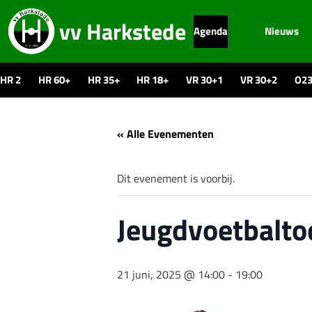
vv Harkstede
Agenda
Nieuws
HR 2
HR 60+
HR 35+
HR 18+
VR 30+1
VR 30+2
O2
« Alle Evenementen
Dit evenement is voorbij.
Jeugdvoetbalto
21 juni, 2025 @ 14:00
-
19:00