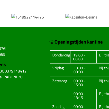
Openingstijden kantine
D76I
665
Donderdag
19:00 -
Bij tr
00:00
ens
Vrijdag
19:00 -
Bij t
ABO0379148412
00:00
de: RABONL2U
Zaterdag
08:00 -
Bij t
15:00
08:00 -
Bij t
18:15
Zondag
09:00 -
Bij t