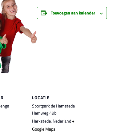
Toevoegen aan kalender
OR
LOCATIE
menga
Sportpark de Hamstede
Hamweg 49b
Harkstede
,
Nederland
+
Google Maps