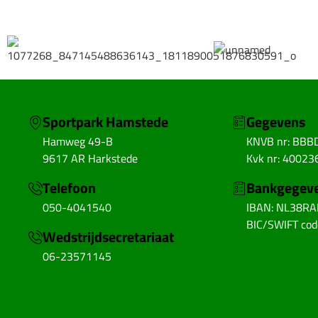
Sportpark Hamstede
Gegevens
Hamweg 49-B
KNVB nr: BBB
9617 AR Harkstede
Kvk nr: 40023
Telefoon
Bankgegev
050-4041540
IBAN: NL38R
BIC/SWIFT co
Wedstrijdsecretariaat
06-23571145