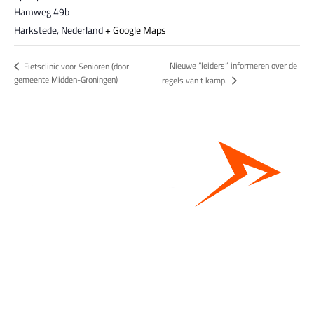
Hamweg 49b
Harkstede
,
Nederland
+ Google Maps
Nieuwe “leiders” informeren over de
Fietsclinic voor Senioren (door
gemeente Midden-Groningen)
regels van t kamp.
Bestel hier je eigen sportgear!
SKOR webshop