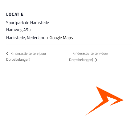
LOCATIE
Sportpark de Hamstede
Hamweg 49b
Harkstede
,
Nederland
+ Google Maps
Kinderactiviteiten (door
Kinderactiviteiten (door
Dorpsbelangen)
Dorpsbelangen)
Bestel hier je eigen sportgear!