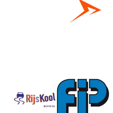
Bestel hier je eigen sportgear!
SKOR webshop