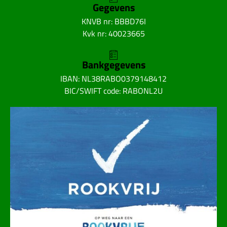
Gegevens
KNVB nr: BBBD76I
Kvk nr: 40023665
Bankgegevens
IBAN: NL38RABO0379148412
BIC/SWIFT code: RABONL2U