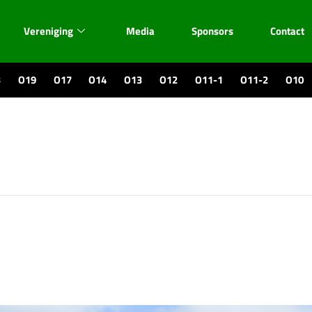
Vereniging
Media
Sponsors
Contact
3
O19
O17
O14
O13
O12
O11-1
O11-2
O10