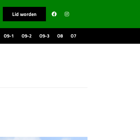
Lid worden
O9-1
O9-2
O9-3
O8
O7