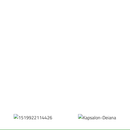
Bestel hier je eigen sportgear!
SKOR webshop