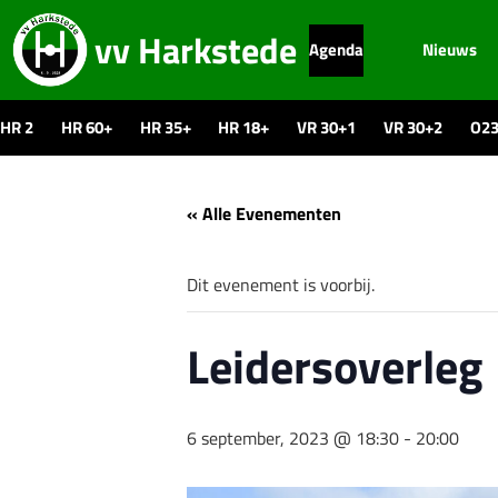
vv Harkstede
Agenda
Nieuws
HR 2
HR 60+
HR 35+
HR 18+
VR 30+1
VR 30+2
O2
« Alle Evenementen
Dit evenement is voorbij.
Leidersoverleg
6 september, 2023 @ 18:30
-
20:00