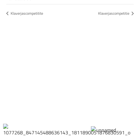
Klaverjascompetitite
Klaverjascompetitie
Bestel hier je eigen sportgear!
SKOR webshop