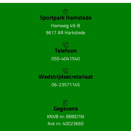
Sportpark Hamstede
Hamweg 49-B
9617 AR Harkstede
Telefoon
050-4041540
Wedstrijdsecretariaat
06-23571145
Gegevens
KNVB nr: BBBD76I
Kvk nr: 40023665