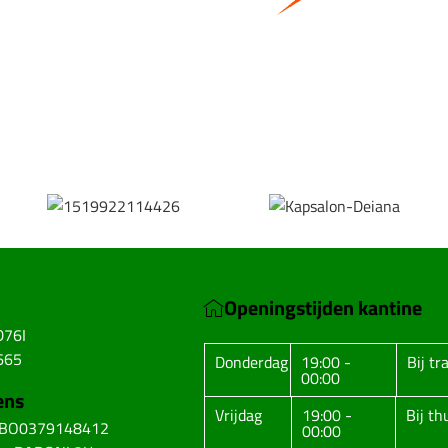
Bestel hier je eigen sportgear!
SKOR webshop
Openingstijden kantine
D76I
665
Donderdag
19:00 -
Bij tr
00:00
ens
Vrijdag
19:00 -
Bij t
ABO0379148412
00:00