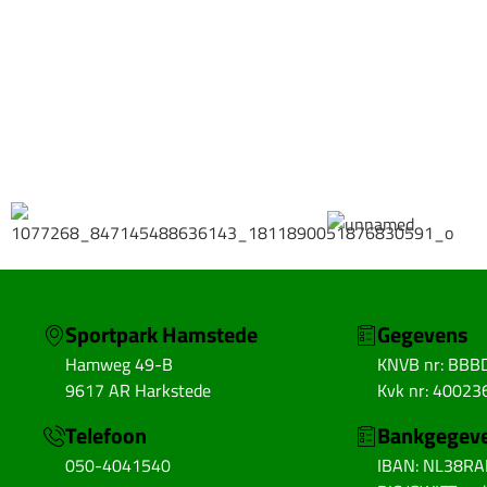
Sportpark Hamstede
Gegevens
Hamweg 49-B
KNVB nr: BBB
9617 AR Harkstede
Kvk nr: 40023
Telefoon
Bankgegev
050-4041540
IBAN: NL38R