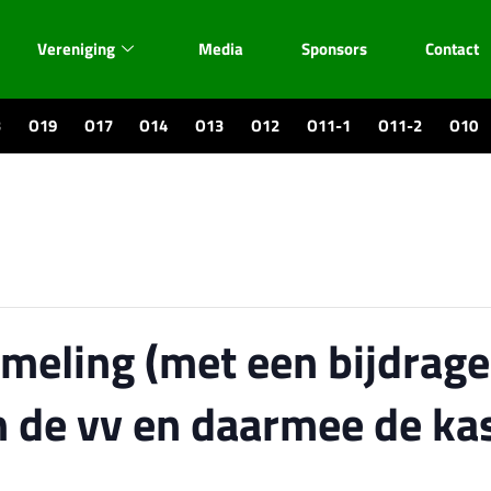
Vereniging
Media
Sponsors
Contact
3
O19
O17
O14
O13
O12
O11-1
O11-2
O10
meling (met een bijdrage
an de vv en daarmee de ka