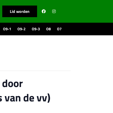
Lid worden
O9-1
O9-2
O9-3
O8
O7
 door
s van de vv)