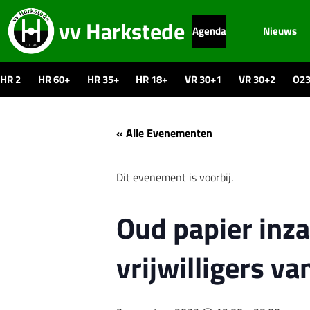
vv Harkstede
Agenda
Nieuws
HR 2
HR 60+
HR 35+
HR 18+
VR 30+1
VR 30+2
O2
« Alle Evenementen
Dit evenement is voorbij.
Oud papier inza
vrijwilligers v