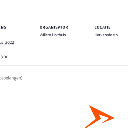
ENS
ORGANISATOR
LOCATIE
Willem Holthuis
Harkstede e.o.
us, 2022
23:00
psbelangen)