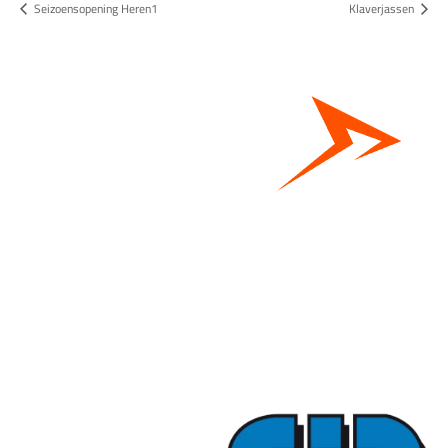
Seizoensopening Heren1
Klaverjassen
Bestel hier je eigen sportgear!
SKOR webshop