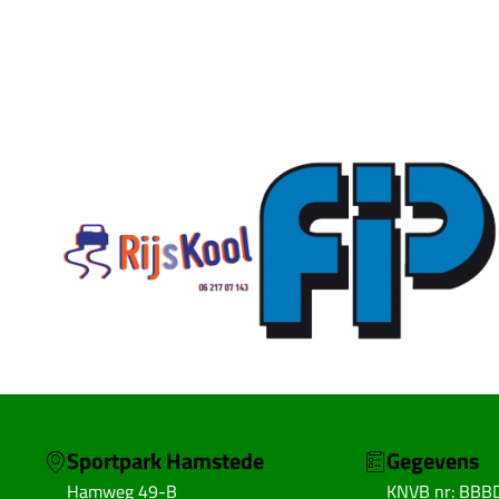
Sportpark Hamstede
Gegevens
Hamweg 49-B
KNVB nr: BBB