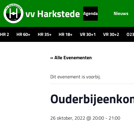
vv Harkstede
Agenda
Nieuws
HR 2
HR 60+
HR 35+
HR 18+
VR 30+1
VR 30+2
O2
« Alle Evenementen
Dit evenement is voorbij.
Ouderbijeenko
26 oktober, 2022 @ 20:00
-
21:00