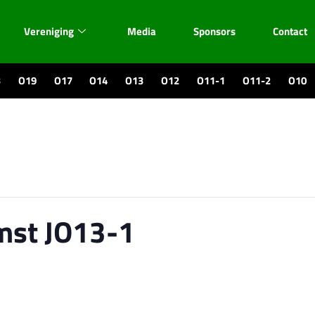
Vereniging
Media
Sponsors
Contact
3
O19
O17
O14
O13
O12
O11-1
O11-2
O10
mst JO13-1