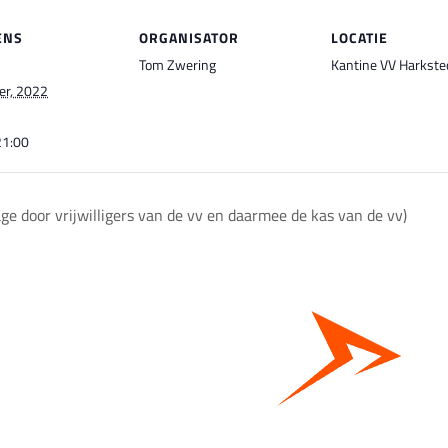
ENS
ORGANISATOR
LOCATIE
Tom Zwering
Kantine VV Harkste
er, 2022
21:00
ge door vrijwilligers van de vv en daarmee de kas van de vv)
Bestel hier je eigen sportgear!