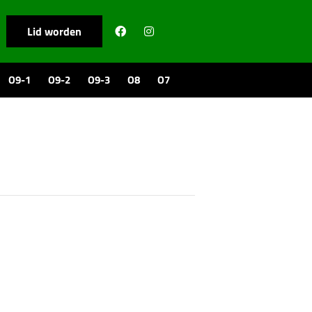
Lid worden
O9-1
O9-2
O9-3
O8
O7