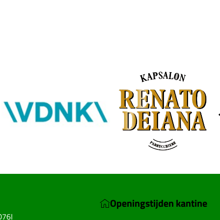
SKOR webshop
Openingstijden kantine
D76I