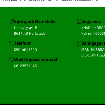
Sportpark Hamstede
Gegevens
Hamweg 49-B
KNVB nr: BBB
9617 AR Harkstede
Kvk nr: 40023
Telefoon
Bankgegev
050-4041540
IBAN: NL38R
BIC/SWIFT co
Wedstrijdsecretariaat
06-23571145