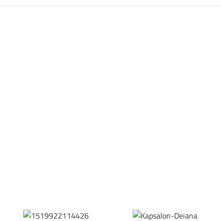
Bestel hier je eigen sportgear!
SKOR webshop