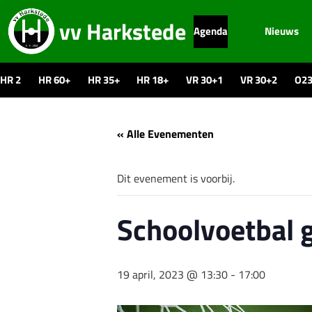
vv Harkstede
Agenda
Nieuws
HR 2
HR 60+
HR 35+
HR 18+
VR 30+1
VR 30+2
O2
« Alle Evenementen
Dit evenement is voorbij.
Schoolvoetbal 
19 april, 2023 @ 13:30
-
17:00