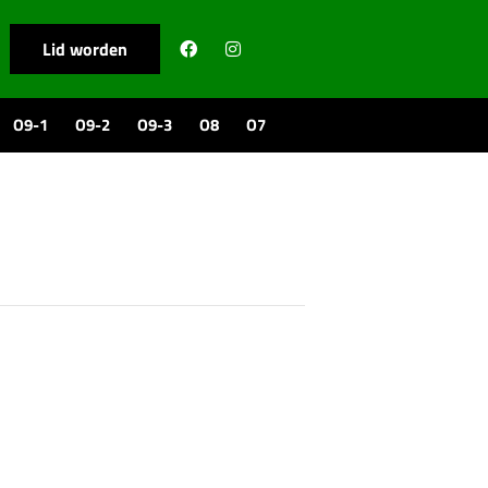
Lid worden
O9-1
O9-2
O9-3
O8
O7