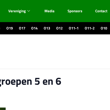
Vereniging
Media
Sponsors
Contact
3
O19
O17
O14
O13
O12
O11-1
O11-2
O10
groepen 5 en 6