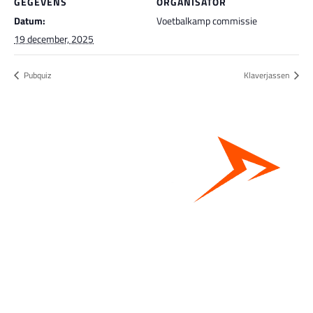
GEGEVENS
ORGANISATOR
Datum:
Voetbalkamp commissie
19 december, 2025
Pubquiz
Klaverjassen
Bestel hier je eigen sportgear!
SKOR webshop