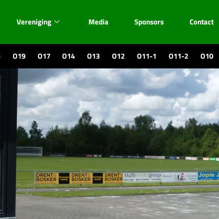
Vereniging
Media
Sponsors
Contact
3
O19
O17
O14
O13
O12
O11-1
O11-2
O10