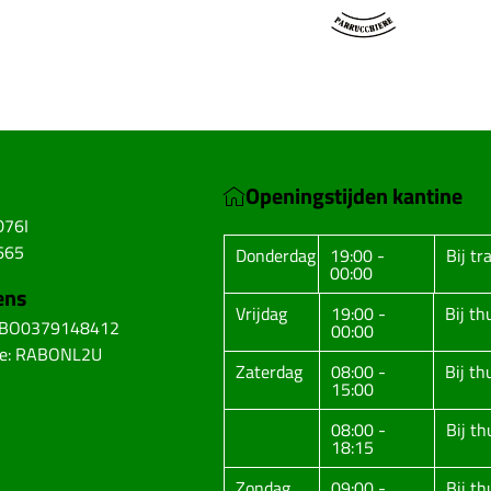
Openingstijden kantine
D76I
665
Donderdag
19:00 -
Bij tr
00:00
ens
Vrijdag
19:00 -
Bij t
ABO0379148412
00:00
de: RABONL2U
Zaterdag
08:00 -
Bij t
15:00
08:00 -
Bij t
18:15
Zondag
09:00 -
Bij t