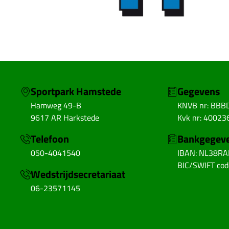
Sportpark Hamstede
Gegevens
Hamweg 49-B
KNVB nr: BBB
9617 AR Harkstede
Kvk nr: 40023
Telefoon
Bankgegev
050-4041540
IBAN: NL38R
BIC/SWIFT co
Wedstrijdsecretariaat
06-23571145