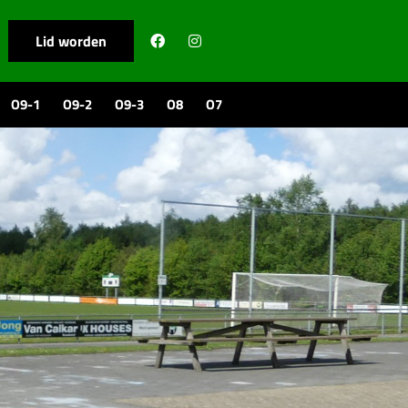
Lid worden
O9-1
O9-2
O9-3
O8
O7