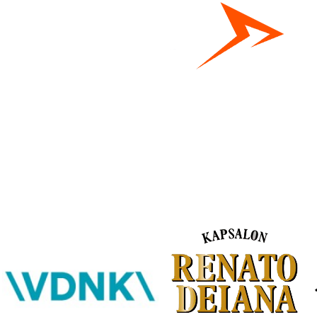
Bestel hier je eigen sportgear!
SKOR webshop