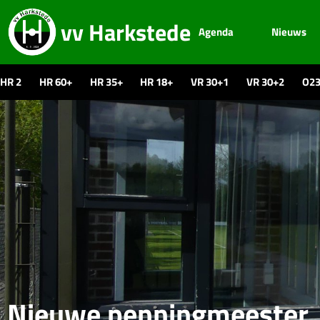
vv Harkstede
Agenda
Nieuws
HR 2
HR 60+
HR 35+
HR 18+
VR 30+1
VR 30+2
O2
Nieuwe penningmeester