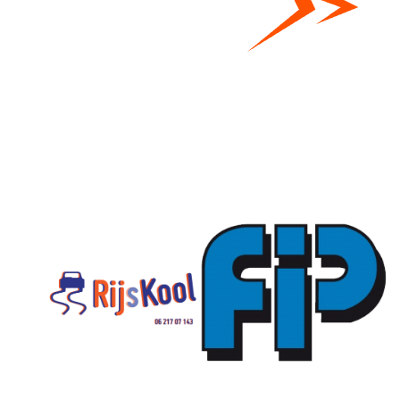
Bestel hier je eigen sportgear!
SKOR webshop