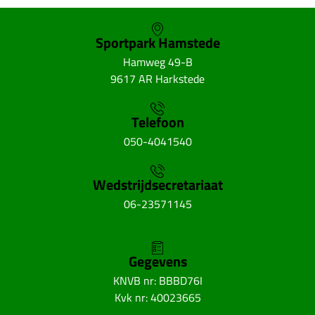
Sportpark Hamstede
Hamweg 49-B
9617 AR Harkstede
Telefoon
050-4041540
Wedstrijdsecretariaat
06-23571145
Gegevens
KNVB nr: BBBD76I
Kvk nr: 40023665