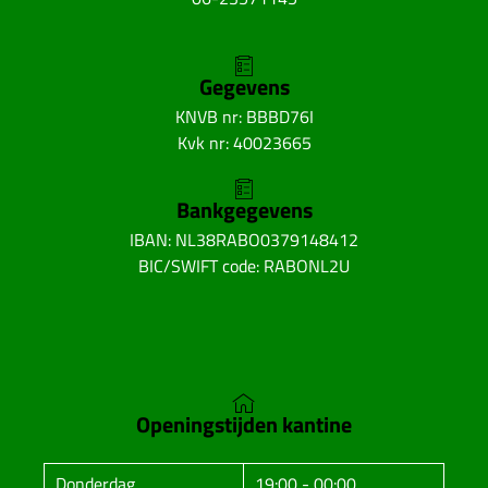
Gegevens
KNVB nr: BBBD76I
Kvk nr: 40023665
Bankgegevens
IBAN: NL38RABO0379148412
BIC/SWIFT code: RABONL2U
Openingstijden kantine
Donderdag
19:00 - 00:00