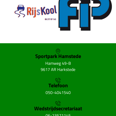
Sportpark Hamstede
Hamweg 49-B
9617 AR Harkstede
Telefoon
050-4041540
Wedstrijdsecretariaat
06-23571145