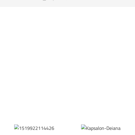
Bestel hier je eigen sportgear!
SKOR webshop