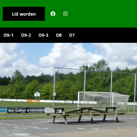
Lid worden
O9-1
O9-2
O9-3
O8
O7