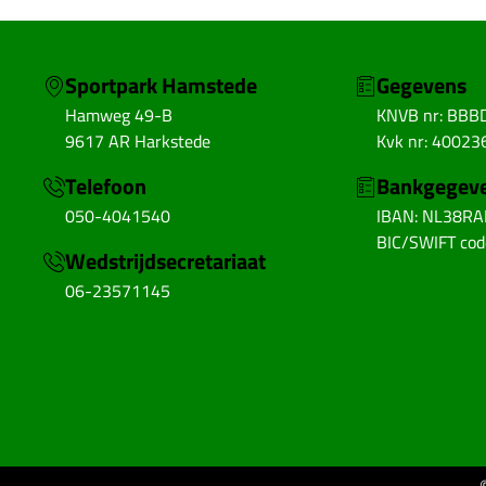
Sportpark Hamstede
Gegevens
Hamweg 49-B
KNVB nr: BBB
9617 AR Harkstede
Kvk nr: 40023
Telefoon
Bankgegev
050-4041540
IBAN: NL38R
BIC/SWIFT co
Wedstrijdsecretariaat
06-23571145