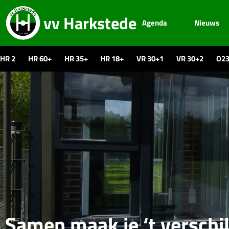
vv Harkstede
Agenda
Nieuws
HR 2
HR 60+
HR 35+
HR 18+
VR 30+1
VR 30+2
O2
Samen maak je ‘t verschi