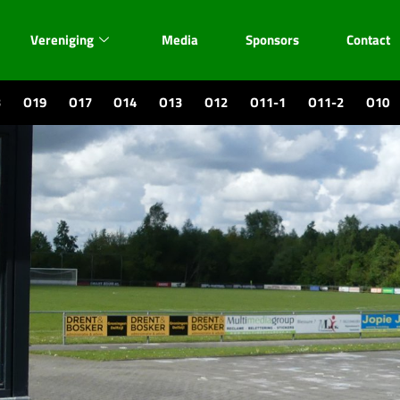
Vereniging
Media
Sponsors
Contact
3
O19
O17
O14
O13
O12
O11-1
O11-2
O10
l