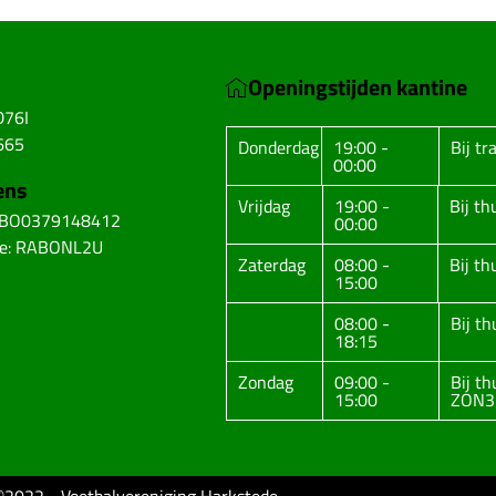
Openingstijden kantine
D76I
665
Donderdag
19:00 -
Bij tr
00:00
ens
Vrijdag
19:00 -
Bij t
ABO0379148412
00:00
de: RABONL2U
Zaterdag
08:00 -
Bij t
15:00
08:00 -
Bij t
18:15
Zondag
09:00 -
Bij t
15:00
ZON3