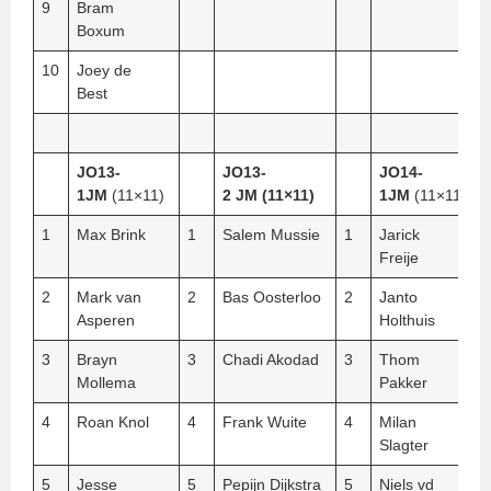
9
Bram
Boxum
10
Joey de
Best
JO13-
JO13-
JO14-
1JM
(11×11)
2 JM (11×11)
1JM
(11×11)
1
Max Brink
1
Salem Mussie
1
Jarick
Freije
2
Mark van
2
Bas Oosterloo
2
Janto
Asperen
Holthuis
3
Brayn
3
Chadi Akodad
3
Thom
Mollema
Pakker
4
Roan Knol
4
Frank Wuite
4
Milan
Slagter
5
Jesse
5
Pepijn Dijkstra
5
Niels vd