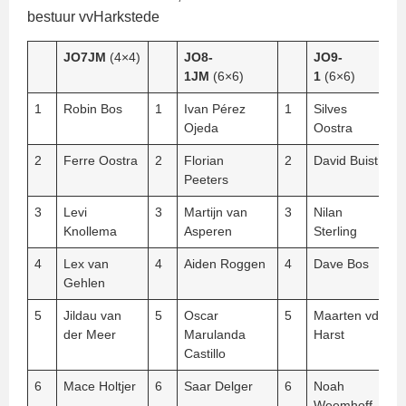
bestuur vvHarkstede
JO7JM
(4×4)
JO8-
JO9-
1JM
(6×6)
1
(6×6)
1
Robin Bos
1
Ivan Pérez
1
Silves
Ojeda
Oostra
2
Ferre Oostra
2
Florian
2
David Buist
Peeters
3
Levi
3
Martijn van
3
Nilan
Knollema
Asperen
Sterling
4
Lex van
4
Aiden Roggen
4
Dave Bos
Gehlen
5
Jildau van
5
Oscar
5
Maarten vd
der Meer
Marulanda
Harst
Castillo
6
Mace Holtjer
6
Saar Delger
6
Noah
Weemhoff