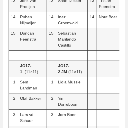
13
Jorik van
13
Shae Dekker
13
Tristan
Prooijen
Feenstra
14
Ruben
14
Inez
14
Nout Boer
Nijmeijer
Groenwold
15
Duncan
15
Sebastian
Feenstra
Marilando
Castillo
JO17-
JO17-
1
(11×11)
2
JM
(11×11)
1
Sem
1
Lidia Mussie
Landman
2
Olaf Bakker
2
Yim
Dorreboom
3
Lars vd
3
Jorn Boer
Schuur