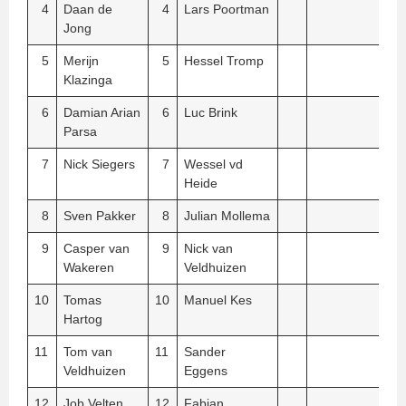
4
Daan de
4
Lars Poortman
Jong
5
Merijn
5
Hessel Tromp
Klazinga
6
Damian Arian
6
Luc Brink
Parsa
7
Nick Siegers
7
Wessel vd
Heide
8
Sven Pakker
8
Julian Mollema
9
Casper van
9
Nick van
Wakeren
Veldhuizen
10
Tomas
10
Manuel Kes
Hartog
11
Tom van
11
Sander
Veldhuizen
Eggens
12
Job Velten
12
Fabian