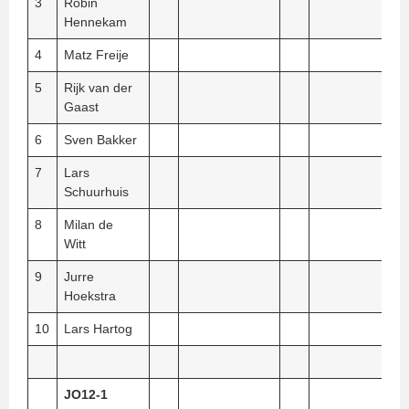
3
Robin
Hennekam
4
Matz Freije
5
Rijk van der
Gaast
6
Sven Bakker
7
Lars
Schuurhuis
8
Milan de
Witt
9
Jurre
Hoekstra
10
Lars Hartog
JO12-1