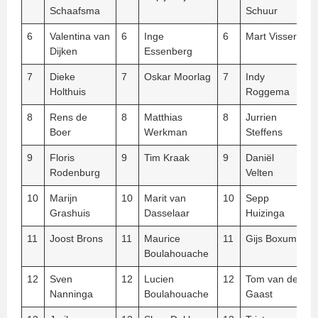
Schaafsma
Schuur
6
Valentina van
6
Inge
6
Mart Visser
Dijken
Essenberg
7
Dieke
7
Oskar Moorlag
7
Indy
Holthuis
Roggema
8
Rens de
8
Matthias
8
Jurrien
Boer
Werkman
Steffens
9
Floris
9
Tim Kraak
9
Daniël
Rodenburg
Velten
10
Marijn
10
Marit van
10
Sepp
Grashuis
Dasselaar
Huizinga
11
Joost Brons
11
Maurice
11
Gijs Boxum
Boulahouache
12
Sven
12
Lucien
12
Tom van der
Nanninga
Boulahouache
Gaast