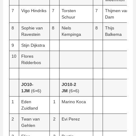
7
Vigo Hindriks
7
Torsten
7
Thijmen van
Schuur
Dam
8
Sophie van
8
Niels
8
Thijs
Ravestein
Kempinga
Balkema
9
Stijn Dijkstra
10
Flores
Ridderbos
JO10-
JO10-2
1JM
(6×6)
JM
(6×6)
1
Eden
1
Marino Koca
Zuidland
2
Twan van
2
Evi Perez
Gehlen