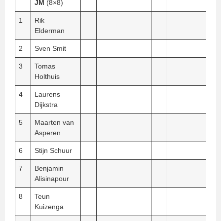
JM
(8×8)
1
Rik
Elderman
2
Sven Smit
3
Tomas
Holthuis
4
Laurens
Dijkstra
5
Maarten van
Asperen
6
Stijn Schuur
7
Benjamin
Alisinapour
8
Teun
Kuizenga