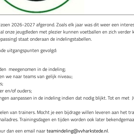
izoen 2026-2027 afgerond. Zoals elk jaar was dit weer een intere
 al onze jeugdleden met plezier kunnen voetballen en zich verder
epassing) staat onderaan de indelingstabellen.
nde uitgangspunten gevolgd:
orden meegenomen in de indeling;
ven we naar teams van gelijk niveau;
s;
er en/of ouders;
gen aanpassen in de indeling indien dat nodig blijkt. Tot en met J
len van trainers. Mocht je een bijdrage willen leveren aan het tra
iladres. Trainingsdagen en tijden worden ook later bekendgemaa
uur dan een email naar
teamindeling@vvharkstede.nl
.