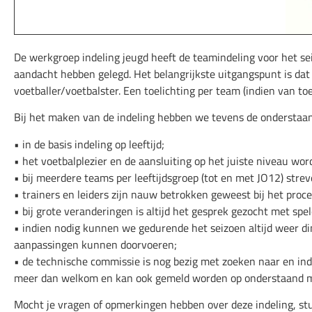
De werkgroep indeling jeugd heeft de teamindeling voor het se
aandacht hebben gelegd. Het belangrijkste uitgangspunt is dat
voetballer/voetbalster. Een toelichting per team (indien van to
Bij het maken van de indeling hebben we tevens de onderstaa
• in de basis indeling op leeftijd;
• het voetbalplezier en de aansluiting op het juiste niveau w
• bij meerdere teams per leeftijdsgroep (tot en met JO12) stre
• trainers en leiders zijn nauw betrokken geweest bij het proce
• bij grote veranderingen is altijd het gesprek gezocht met spel
• indien nodig kunnen we gedurende het seizoen altijd weer din
aanpassingen kunnen doorvoeren;
• de technische commissie is nog bezig met zoeken naar en inde
meer dan welkom en kan ook gemeld worden op onderstaand ma
Mocht je vragen of opmerkingen hebben over deze indeling, st