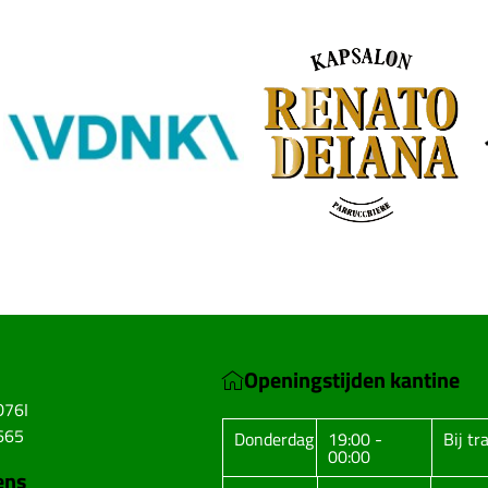
Openingstijden kantine
D76I
665
Donderdag
19:00 -
Bij tr
00:00
ens