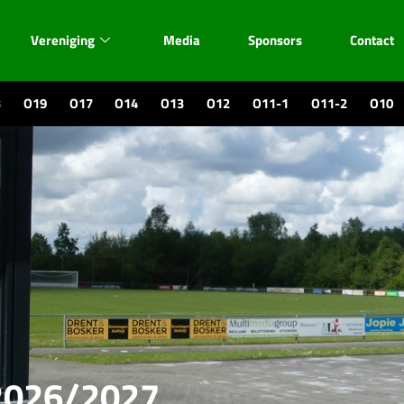
Vereniging
Media
Sponsors
Contact
3
O19
O17
O14
O13
O12
O11-1
O11-2
O10
 2026/2027