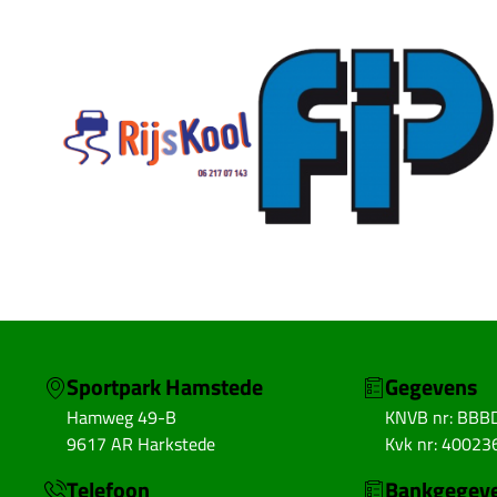
Sportpark Hamstede
Gegevens
Hamweg 49-B
KNVB nr: BBB
9617 AR Harkstede
Kvk nr: 40023
Telefoon
Bankgegev