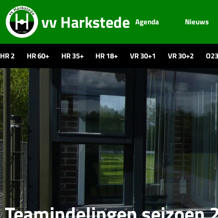
vv Harkstede
Agenda
Nieuws
HR 2
HR 60+
HR 35+
HR 18+
VR 30+1
VR 30+2
O2
Teamindelingen seizoen