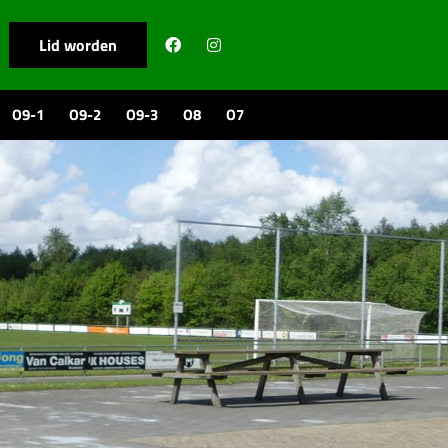
Lid worden
O9-1
O9-2
O9-3
O8
O7