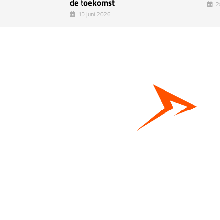
de toekomst
2
10 juni 2026
Bestel hier je eigen sportgear!
SKOR webshop