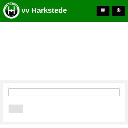
vv Harkstede
Train mee met Heren1
mei 27, 2026