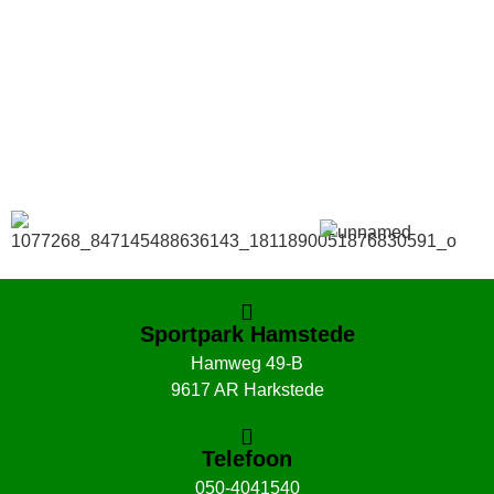
Bestel hier je eigen sportgear!
SKOR webshop
Sportpark Hamstede
Hamweg 49-B
9617 AR Harkstede
Telefoon
050-4041540