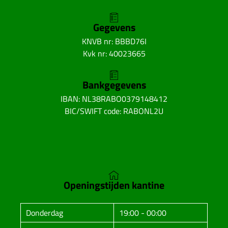
Gegevens
KNVB nr: BBBD76I
Kvk nr: 40023665
Bankgegevens
IBAN: NL38RABO0379148412
BIC/SWIFT code: RABONL2U
Openingstijden kantine
Donderdag
19:00 - 00:00