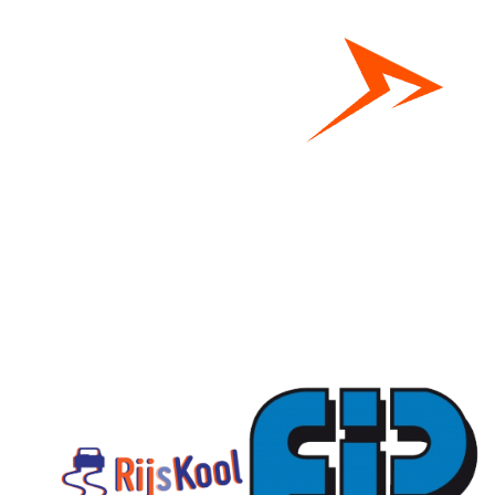
Bestel hier je eigen sportgear!
SKOR webshop