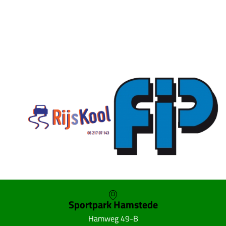
SKOR webshop
Sportpark Hamstede
Hamweg 49-B