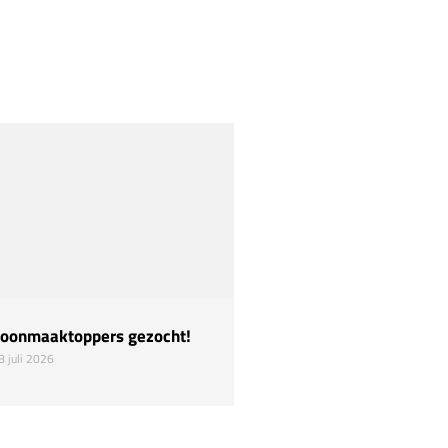
oonmaaktoppers gezocht!
Hulp nodig!
8 juli 2026
22 juli 2026