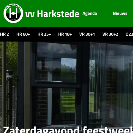
vv Harkstede
Agenda
Nieuws
HR 2
HR 60+
HR 35+
HR 18+
VR 30+1
VR 30+2
O2
Zaterdagavond feestwee