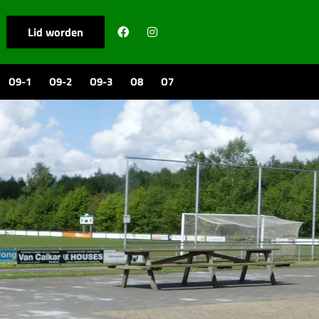
Lid worden
O9-1
O9-2
O9-3
O8
O7