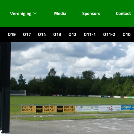
Vereniging
Media
Sponsors
Contact
3
O19
O17
O14
O13
O12
O11-1
O11-2
O10
k