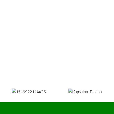
Bestel hier je eigen sportgear!
SKOR webshop