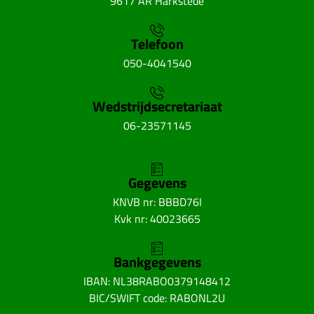
9617 AR Harkstede
Telefoon
050-4041540
Wedstrijdsecretariaat
06-23571145
Gegevens
KNVB nr: BBBD76I
Kvk nr: 40023665
Bankgegevens
IBAN: NL38RABO0379148412
BIC/SWIFT code: RABONL2U