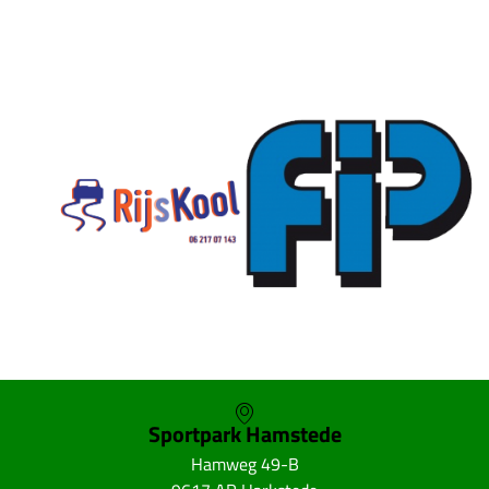
Sportpark Hamstede
Hamweg 49-B