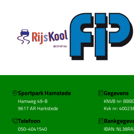
Sportpark Hamstede
Gegevens
Hamweg 49-B
KNVB nr: BBB
9617 AR Harkstede
Kvk nr: 40023
Telefoon
Bankgegev
050-4041540
IBAN: NL38R