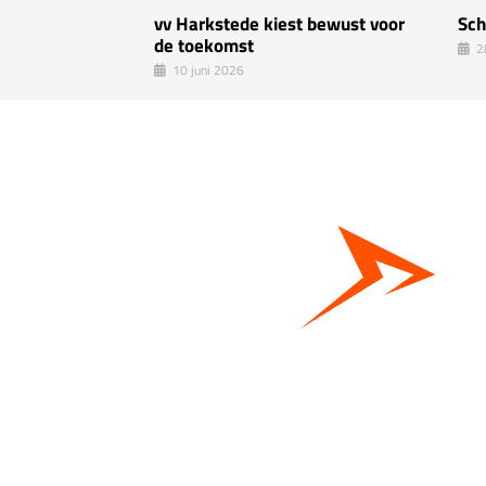
vv Harkstede kiest bewust voor
Sch
de toekomst
2
10 juni 2026
Bestel hier je eigen sportgear!
SKOR webshop