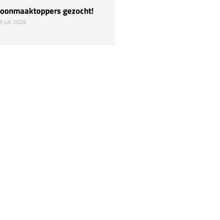
oonmaaktoppers gezocht!
Hulp nodig!
8 juli 2026
22 juli 2026