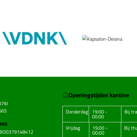
Openingstijden kantine
D76I
665
Donderdag
19:00 -
Bij tr
00:00
ens
Vrijdag
19:00 -
Bij t
ABO0379148412
00:00