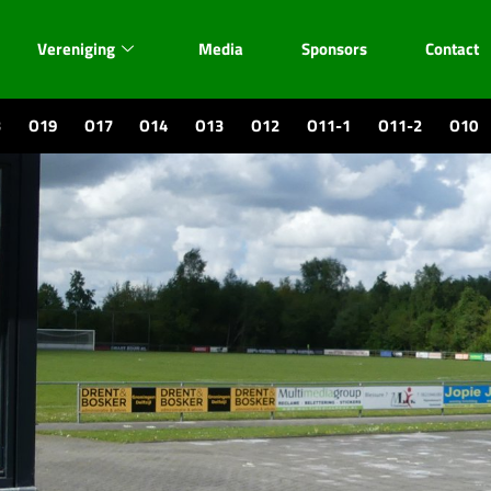
Vereniging
Media
Sponsors
Contact
3
O19
O17
O14
O13
O12
O11-1
O11-2
O10