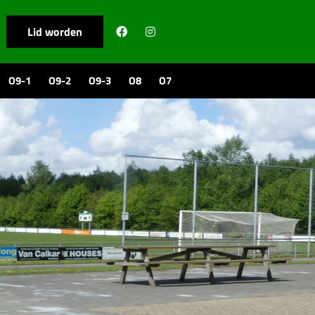
Lid worden
O9-1
O9-2
O9-3
O8
O7