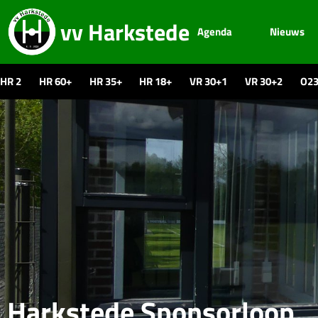
vv Harkstede
Agenda
Nieuws
HR 2
HR 60+
HR 35+
HR 18+
VR 30+1
VR 30+2
O2
Harkstede Sponsorloop