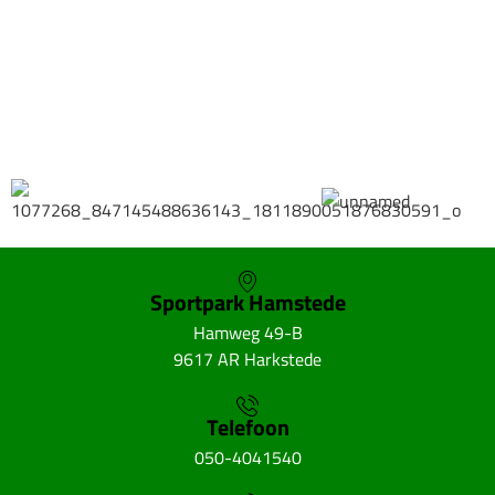
Bestel hier je eigen sportgear!
SKOR webshop
Sportpark Hamstede
Hamweg 49-B
9617 AR Harkstede
Telefoon
050-4041540