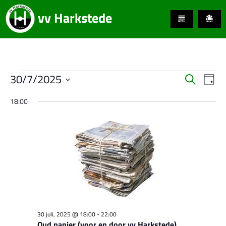
vv Harkstede
Even
Even
30/7/2025
Zoeken
Dag
weer
Selecteer
Zoeke
navi
een
18:00
datum.
en
weerg
naviga
30 juli, 2025 @ 18:00
-
22:00
Oud papier (voor en door vv Harkstede)