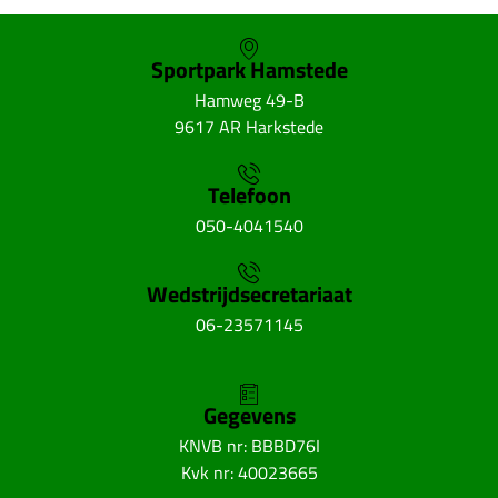
Sportpark Hamstede
Hamweg 49-B
9617 AR Harkstede
Telefoon
050-4041540
Wedstrijdsecretariaat
06-23571145
Gegevens
KNVB nr: BBBD76I
Kvk nr: 40023665