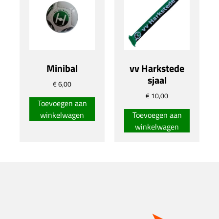
Minibal
vv Harkstede
sjaal
€
6,00
€
10,00
Toevoegen aan
winkelwagen
Toevoegen aan
winkelwagen