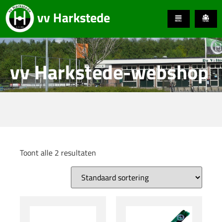
vv Harkstede
vv Harkstede-webshop
Toont alle 2 resultaten