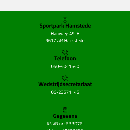
Sportpark Hamstede
Hamweg 49-B
9617 AR Harkstede
Telefoon
050-4041540
Wedstrijdsecretariaat
06-23571145
Gegevens
KNVB nr: BBBD76I