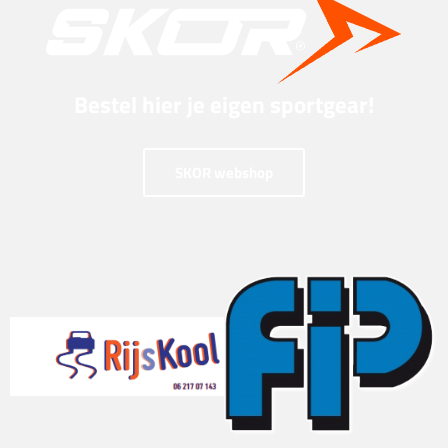
Bestel hier je eigen sportgear!
SKOR webshop