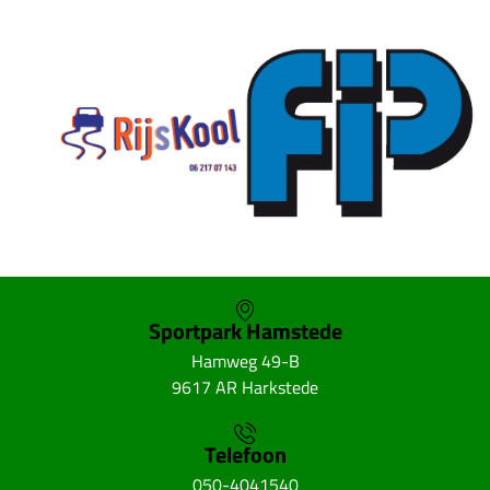
Sportpark Hamstede
Hamweg 49-B
9617 AR Harkstede
Telefoon
050-4041540