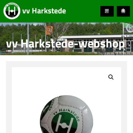
vv Harkstede
vv Harkstede-webshop